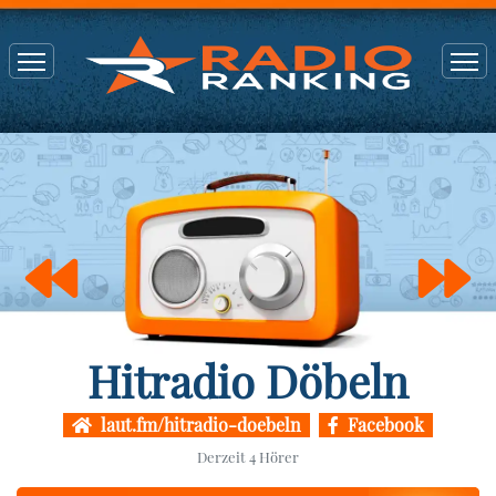
Hitradio Döbeln
laut.fm/hitradio-doebeln
Facebook
Derzeit
4
Hörer