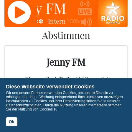
Jenny FM
Jenny F
it: 04:05 ✽✽✽ Internationaler Tag der auto
100%
Abstimmen
Jenny FM
Stimmen Sie ab für Ihre Lieblingsradio!
Diese Webseite verwendet Cookies
Wir und unsere Partner verwenden Cookies, um unsere Dienste zu
erbringen und Ihnen Werbung entsprechend Ihrer Interessen anzuzeigen.
Informationen zu Cookies und ihrer Deaktivierung finden Sie in unseren
Datenschutzrichtlinien
. Durch die Nutzung unserer Internetseite stimmen
Sie der Nutzung von Cookies zu.
Ok