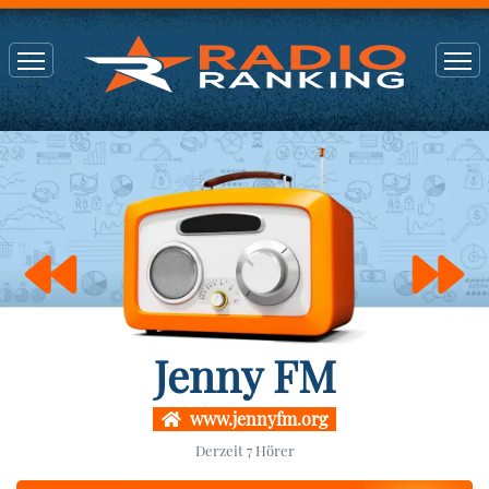
Jenny FM
www.jennyfm.org
Derzeit
7
Hörer