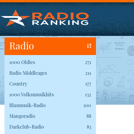
Radio
1000 Oldies
271
Radio Middleages
211
Country
177
1000 Volksmusikhits
132
Blasmusik-Radio
100
Mangoradio
88
Darkclub-Radio
83