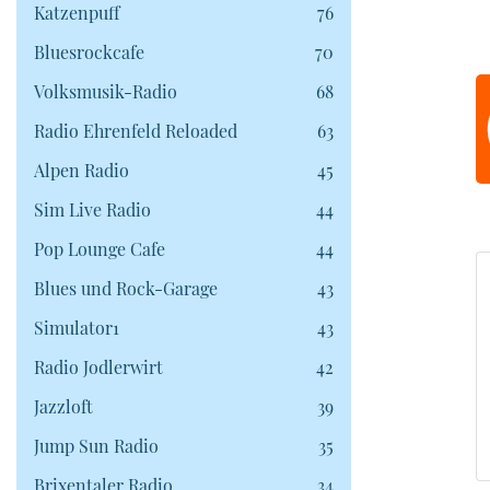
Katzenpuff
76
Bluesrockcafe
70
Volksmusik-Radio
68
Radio Ehrenfeld Reloaded
63
Uhrzeit:
Alpen Radio
45
Sim Live Radio
44
Pop Lounge Cafe
44
Blues und Rock-Garage
43
Simulator1
43
Radio Jodlerwirt
42
Jazzloft
39
Jump Sun Radio
35
Brixentaler Radio
34