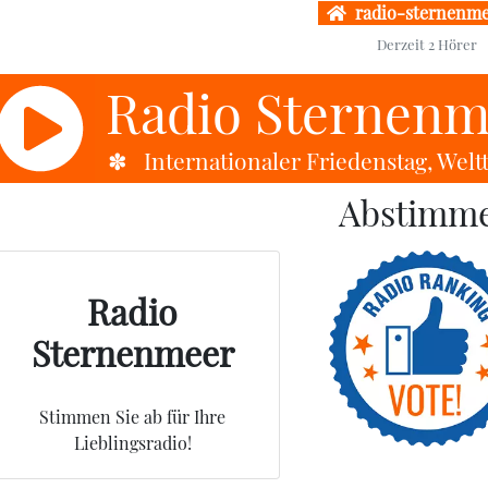
radio-sternenme
Derzeit
2
Hörer
Radio Sternenm
 14:30 ✽✽✽ Internationaler Friedenstag, Wel
Abstimm
Radio
Sternenmeer
Stimmen Sie ab für Ihre
Lieblingsradio!