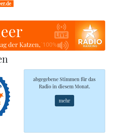
er.de
eer
ttag der Katzen, Wiederholungstag ✽✽✽
Uhrz
100%
en
abgegebene Stimmen für das
Radio in diesem Monat.
mehr